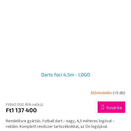
Darts foci 4,5m - LOGO
Előrendelés
(>5 db)
Ft940 000 ÁFA nélkül
Kosárba
Ft1 137 400
Rendelésre gyártás. Futball dart – nagy, 4,5 méteres logóval –
reklám. Komplett rendszer tartozékokkal, az Ön logójával.