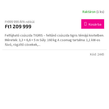
Raktáron
(1 ks)
Ft999 999 ÁFA nélkül
Kosárba
Ft1 209 999
Felfújható csúszda TIGRIS – feltűnő csúszda tigris témájú kivitelben.
Méretek: 3,3 × 6,6 × 5 m Súly: 160 kg A csomag tartalma: 1,1 kW-os
fúvó, rögzítő cövekek,...
Kód:
2445