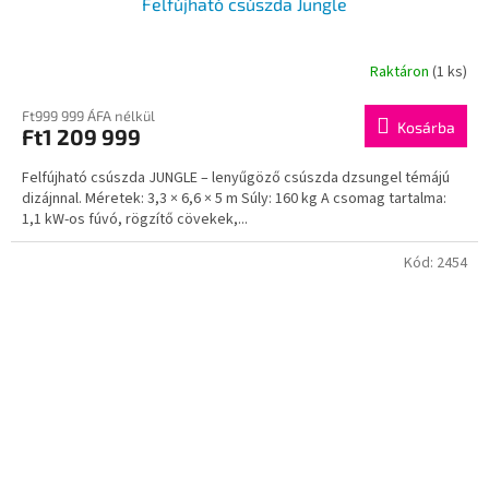
Felfújható csúszda Jungle
Raktáron
(1 ks)
Ft999 999 ÁFA nélkül
Kosárba
Ft1 209 999
Felfújható csúszda JUNGLE – lenyűgöző csúszda dzsungel témájú
dizájnnal. Méretek: 3,3 × 6,6 × 5 m Súly: 160 kg A csomag tartalma:
1,1 kW-os fúvó, rögzítő cövekek,...
Kód:
2454