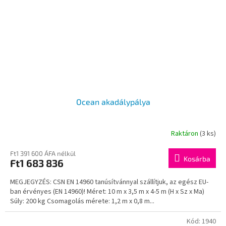
Ocean akadálypálya
Raktáron
(3 ks)
Ft1 391 600 ÁFA nélkül
Kosárba
Ft1 683 836
MEGJEGYZÉS: CSN EN 14960 tanúsítvánnyal szállítjuk, az egész EU-
ban érvényes (EN 14960)! Méret: 10 m x 3,5 m x 4-5 m (H x Sz x Ma)
Súly: 200 kg Csomagolás mérete: 1,2 m x 0,8 m...
Kód:
1940