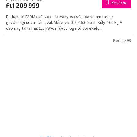
Kosárba
Ft1 209 999
Felfújható FARM csúszda – látványos csúszda vidám farm /
gazdasági udvar témával. Méretek: 3,3 × 6,6 × 5 m Súly: 160 kg A
csomag tartalma: 1,1 kW-os fúvó, rögzítő cövekek,...
Kód:
2399