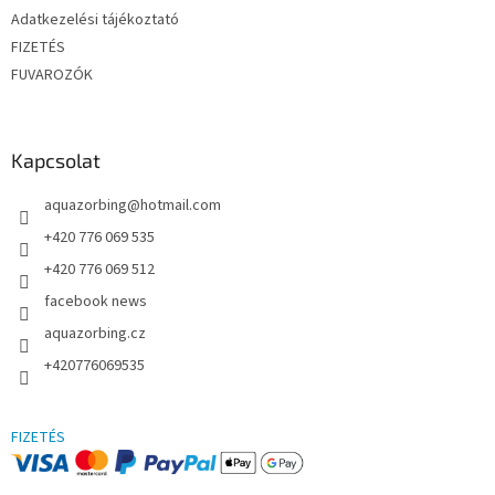
á
Adatkezelési tájékoztató
s
e
FIZETÉS
l
FUVAROZÓK
e
m
e
i
Kapcsolat
aquazorbing
@
hotmail.com
+420 776 069 535
+420 776 069 512
facebook news
aquazorbing.cz
+420776069535
FIZETÉS