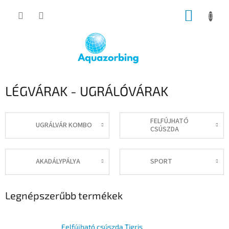
Ugrás
KOSÁR
a
fő
tartalomhoz
LÉGVÁRAK - UGRÁLÓVÁRAK
FELFÚJHATÓ
UGRÁLVÁR KOMBO
CSÚSZDA
AKADÁLYPÁLYA
SPORT
Legnépszerűbb termékek
Felfújható csúszda Tigris