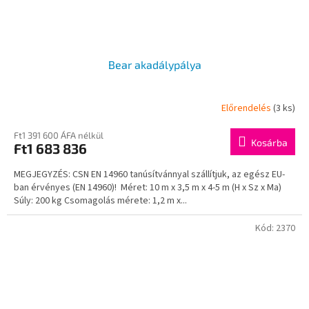
Bear akadálypálya
Előrendelés
(3 ks)
Ft1 391 600 ÁFA nélkül
Kosárba
Ft1 683 836
MEGJEGYZÉS: CSN EN 14960 tanúsítvánnyal szállítjuk, az egész EU-
ban érvényes (EN 14960)! Méret: 10 m x 3,5 m x 4-5 m (H x Sz x Ma)
Súly: 200 kg Csomagolás mérete: 1,2 m x...
Kód:
2370