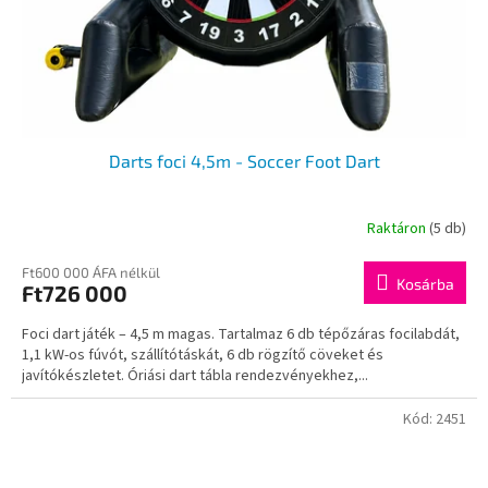
Darts foci 4,5m - Soccer Foot Dart
Raktáron
(5 db)
Ft600 000 ÁFA nélkül
Kosárba
Ft726 000
Foci dart játék – 4,5 m magas. Tartalmaz 6 db tépőzáras focilabdát,
1,1 kW-os fúvót, szállítótáskát, 6 db rögzítő cöveket és
javítókészletet. Óriási dart tábla rendezvényekhez,...
Kód:
2451