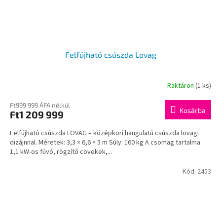
Felfújható csúszda Lovag
Raktáron
(1 ks)
Ft999 999 ÁFA nélkül
Kosárba
Ft1 209 999
Felfújható csúszda LOVAG – középkori hangulatú csúszda lovagi
dizájnnal. Méretek: 3,3 × 6,6 × 5 m Súly: 160 kg A csomag tartalma:
1,1 kW-os fúvó, rögzítő cövekek,...
Kód:
2453