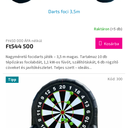
Darts foci 3,5m
Raktáron
(>5 db)
Ft450 000 ÁFA nélkül
Kosárba
Ft544 500
Nagyméretű focidarts játék – 3,5 m magas. Tartalmaz 10 db
tépőzáras focilabdát, 1,1 kW-os fúvót, szállítótáskát, 6 db rögzítő
cöveket és javítókészletet. Teljes szett – ideális...
Kód:
300
Tipp