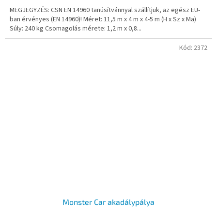
MEGJEGYZÉS: CSN EN 14960 tanúsítvánnyal szállítjuk, az egész EU-
ban érvényes (EN 14960)! Méret: 11,5 m x 4 m x 4-5 m (H x Sz x Ma)
Súly: 240 kg Csomagolás mérete: 1,2 m x 0,8...
Kód:
2372
Monster Car akadálypálya