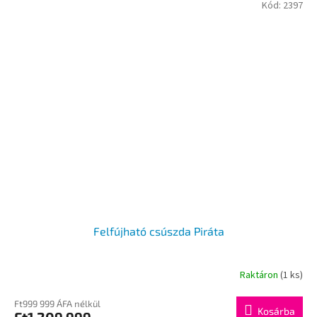
Kód:
2397
Felfújható csúszda Piráta
Raktáron
(1 ks)
Ft999 999 ÁFA nélkül
Kosárba
Ft1 209 999