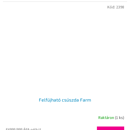
Kód:
2398
Felfújható csúszda Farm
Raktáron
(1 ks)
Ft999 999 ÁFA nélkül