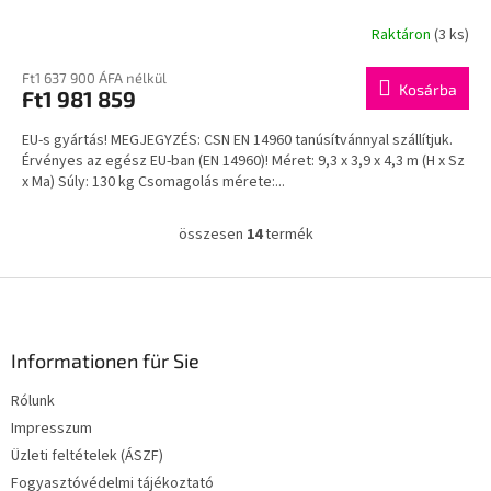
Raktáron
(3 ks)
Ft1 637 900 ÁFA nélkül
Kosárba
Ft1 981 859
EU-s gyártás! MEGJEGYZÉS: CSN EN 14960 tanúsítvánnyal szállítjuk.
Érvényes az egész EU-ban (EN 14960)! Méret: 9,3 x 3,9 x 4,3 m (H x Sz
x Ma) Súly: 130 kg Csomagolás mérete:...
összesen
14
termék
L
i
s
L
t
á
a
b
i
l
Informationen für Sie
r
é
á
Rólunk
c
n
Impresszum
y
í
Üzleti feltételek (ÁSZF)
t
Fogyasztóvédelmi tájékoztató