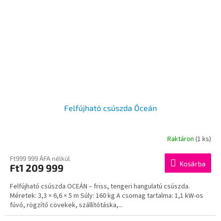
Felfújható csúszda Óceán
Raktáron
(1 ks)
Ft999 999 ÁFA nélkül
Kosárba
Ft1 209 999
Felfújható csúszda OCEÁN – friss, tengeri hangulatú csúszda.
Méretek: 3,3 × 6,6 × 5 m Súly: 160 kg A csomag tartalma: 1,1 kW-os
fúvó, rögzítő cövekek, szállítótáska,...