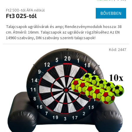
Ft2 500-tól ÁFA nélkül
BŐVEBBEN
Ft3 025-tól
Talajcsapok ugrálóvárak és amp; Rendezvénymodulok hossza: 38
cm. Átmérő: 16mm. Talajcsapok az ugrálóvár rögzítéséhez Az EN
14960 szabvány, DIN szabvány szerinti talajcsapok!
Kód:
2447