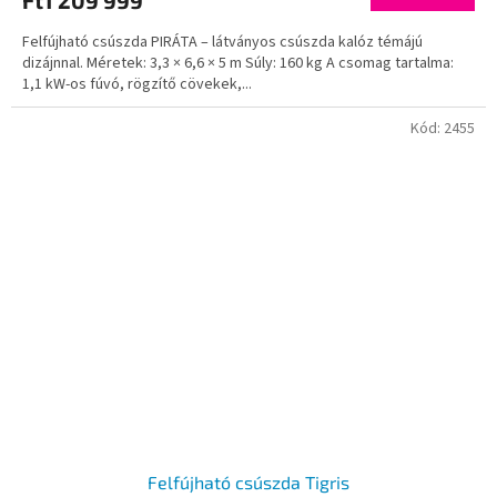
Felfújható csúszda PIRÁTA – látványos csúszda kalóz témájú
dizájnnal. Méretek: 3,3 × 6,6 × 5 m Súly: 160 kg A csomag tartalma:
1,1 kW-os fúvó, rögzítő cövekek,...
Kód:
2455
Felfújható csúszda Tigris