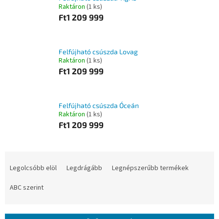
Raktáron
(1 ks)
Ft1 209 999
Felfújható csúszda Lovag
Raktáron
(1 ks)
Ft1 209 999
Felfújható csúszda Óceán
Raktáron
(1 ks)
Ft1 209 999
T
e
Legolcsóbb elöl
Legdrágább
Legnépszerűbb termékek
r
m
ABC szerint
é
k