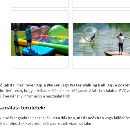
tó labda
, más néven
Aqua Walker
vagy
Water Walking Ball
,
Aqua Zorbin
hetővé teszi, hogy a felhasználók vízen sétáljanak. A labda általában PVC 
. Íme néhány információ a használatáról:
sználási területek:
ó labdákat gyakran használják
uszodákban
,
medencékben
vagy különbö
 és felnőttek körében, akik szeretnek vízen sétálni.