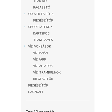
TEAR AID
RAGASZTÓ
CSÖVEK ÉS BÓJA
KIEGÉSZÍTŐK
SPORTJÁTÉKOK
DARTSFOCI
TEAM GAMES
VÍZI VONZÁSOK
VÍZBANÁN
VÍZIPARK
VÍZI ÁLLATOK
VÍZI TRAMBULINOK
KIEGÉSZÍTŐK
KIEGÉSZÍTŐK
HASZNÁLT
Top 10 termék