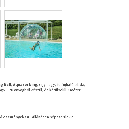
g Ball
,
Aquazorbing
, egy nagy, felfújható labda,
vagy TPU anyagból készül, és körülbelül 2 méter
ző
eseményeken
. Különösen népszerűek a