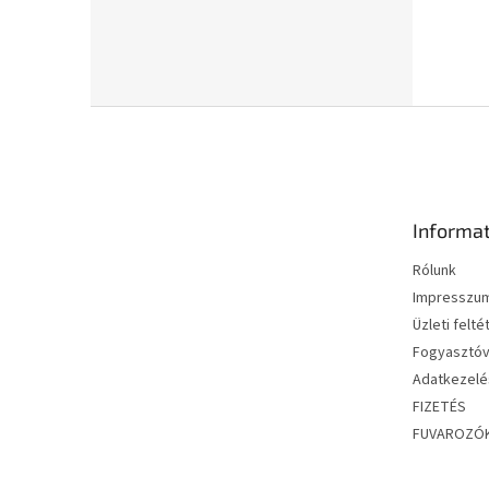
L
á
b
l
é
Informat
c
Rólunk
Impresszu
Üzleti felté
Fogyasztóv
Adatkezelés
FIZETÉS
FUVAROZÓ