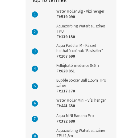
Water Roller Big - Vízi henger
Ft519 090
Aquazorbing Waterball színes
TPU
Ft139 150
Aqua Paddler M - Kézzel
hajtható csónak "Bestseller"
Ft107 690
Felfújható medence 8x6m
Ft620 851
Bubble Soccer Ball 1,55m TPU
színes
Ft117 370
Water Roller Mini - Vízi henger
Ft441 650
Aqua MINI Banana Pro
Ft372 680
Aquazorbing Waterball színes
TPU 1,5m