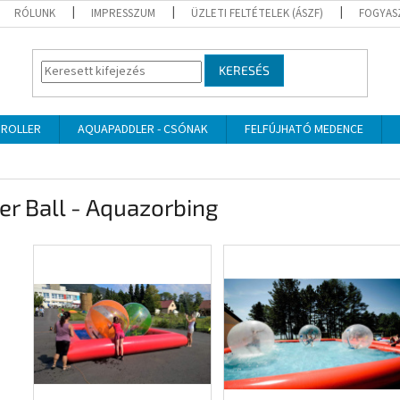
RÓLUNK
IMPRESSZUM
ÜZLETI FELTÉTELEK (ÁSZF)
FOGYAS
KERESÉS
 ROLLER
AQUAPADDLER - CSÓNAK
FELFÚJHATÓ MEDENCE
r Ball - Aquazorbing