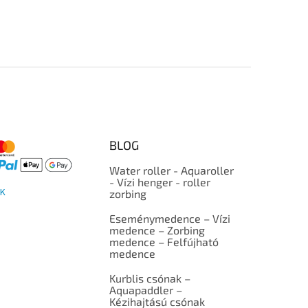
BLOG
Water roller - Aquaroller
- Vízi henger - roller
K
zorbing
Eseménymedence – Vízi
medence – Zorbing
medence – Felfújható
medence
Kurblis csónak –
Aquapaddler –
Kézihajtású csónak