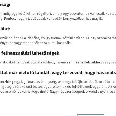
nság:
 mindig egy kötéllel kell rögzíteni, amely egy operátorhoz van csatlakozt
g. Fontos, hogy a labdát csak kontrollált környezetben használják.
álat:
evők belépnek a labdába, és így tudnak sétálni a vízen. Ez egy szórakoztató
ényeken vagy medencében szoktak használni.
 felhasználási lehetőségek:
tó labdákat nemcsak vízi játékokhoz, hanem
színházi effektekhez
vagy
sz
ltál már vízfutó labdát, vagy tervezed, hogy használ
zorbing
egy izgalmas tevékenység, ahol egy felfújható labdában sétálhatsz
engeteg szórakozást biztosít gyerekeknek és felnőtteknek egyaránt. Az
ges eseményeken is végezhető. Nagy népszerűségnek örvend a nyári feszti