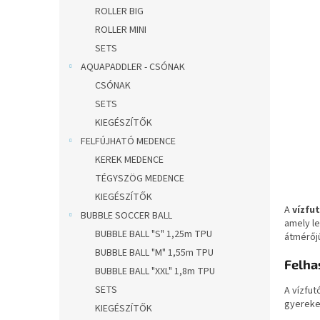
l
ROLLER BIG
ROLLER MINI
SETS
AQUAPADDLER - CSÓNAK
CSÓNAK
SETS
KIEGÉSZÍTŐK
FELFÚJHATÓ MEDENCE
KEREK MEDENCE
TÉGYSZÖG MEDENCE
KIEGÉSZÍTŐK
A
vízfu
BUBBLE SOCCER BALL
amely le
BUBBLE BALL "S" 1,25m TPU
átmérőjű
BUBBLE BALL "M" 1,55m TPU
Felha
BUBBLE BALL "XXL" 1,8m TPU
SETS
A vízfut
gyerekek
KIEGÉSZÍTŐK