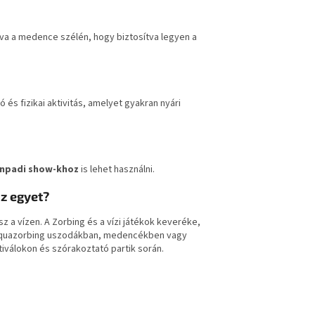
atva a medence szélén, hogy biztosítva legyen a
 és fizikai aktivitás, amelyet gyakran nyári
ínpadi show-khoz
is lehet használni.
sz egyet?
 a vízen. A Zorbing és a vízi játékok keveréke,
 Aquazorbing uszodákban, medencékben vagy
válokon és szórakoztató partik során.