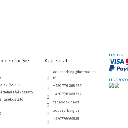
FIZETÉS
ionen für Sie
Kapcsolat
aquazorbing
@
hotmail.co
m
m
FUVAROZÓ
telek (ÁSZF)
+420 776 069 535
édelmi tájékoztató
+420 776 069 512
i tájékoztató
facebook news
aquazorbing.cz
K
+420776069535