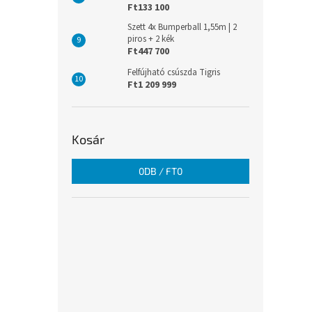
Ft133 100
Szett 4x Bumperball 1,55m | 2
piros + 2 kék
Ft447 700
Felfújható csúszda Tigris
Ft1 209 999
Kosár
0
DB /
FT0