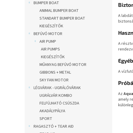
BUMPER BOAT
Bizto
ANIMAL BUMPER BOAT
A labdát
STANDART BUMPER BOAT
biztonsá
KIEGÉSZÍTŐK
Haszn
BEFÚVÓ MOTOR
AIR PUMP
A résztv
AIR PUMPS
rendezv
KIEGÉSZÍTŐK
Egyéb
MŰANYAG BEFÚVÓ MOTOR
A vízfu
GIBBONS + METAL
SKY FAN MOTOR
Próbá
LÉGVÁRAK - UGRÁLÓVÁRAK
Az
Aqua
UGRÁLVÁR KOMBO
amely r
FELFÚJHATÓ CSÚSZDA
különle
AKADÁLYPÁLYA
SPORT
RAGASZTÓ + TEAR AID