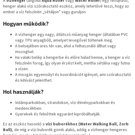
A
vízhenger
(angolul
Aqua Roller
vagy
Water Roller
) egy felfújható,
henger alakú vízi szórakoztató eszköz, amely lehetővé teszi, hogy az
ember a víz felszínén „sétáljon” vagy guruljon.
Hogyan működik?
A vízhenger egy nagy, átlátszó műanyag henger (általában PVC
vagy TPU anyagból), amelyet levegővel töltenek meg.
A belsejében üres tér van, ahol a felhasználó állhat vagy
mozoghat.
Ha valaki belép a hengerbe és előre halad benne, a henger a víz
felszínén forog, így olyan érzést kelt, mintha sétálna vagy futna
a vízen.
A mozgás egyensúlyt és koordinációt igényel, ami szórakoztató
és kihívást jelenthet.
Hol használják?
Vidámparkokban, strandokon, vízi élményparkokban és
medencékben.
Gyerekek és felnőttek egyaránt kipróbálhatják.
Ez az eszköz hasonló a
vízi buborékhoz (Water Walking Ball, Zorb
Ball)
, de míg a vízi buborék gömb alakú, addig a vízhenger hengeres