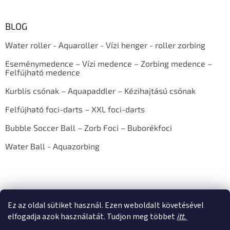
BLOG
Water roller - Aquaroller - Vízi henger - roller zorbing
Eseménymedence – Vízi medence – Zorbing medence –
Felfújható medence
Kurblis csónak – Aquapaddler – Kézihajtású csónak
Felfújható foci-darts – XXL foci-darts
Bubble Soccer Ball – Zorb Foci – Buborékfoci
Water Ball - Aquazorbing
Ez az oldal sütiket használ. Ezen weboldalt követésével
elfogadja azok használatát. Tudjon meg többet
itt.