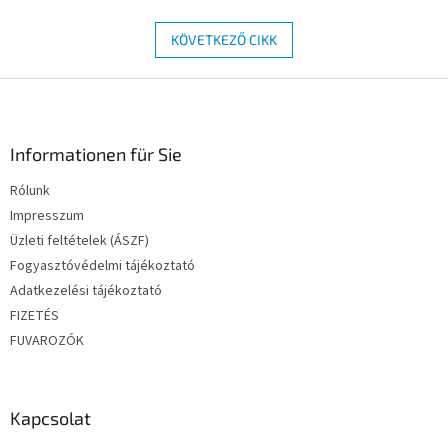
KÖVETKEZŐ CIKK
L
á
b
l
Informationen für Sie
é
Rólunk
c
Impresszum
Üzleti feltételek (ÁSZF)
Fogyasztóvédelmi tájékoztató
Adatkezelési tájékoztató
FIZETÉS
FUVAROZÓK
Kapcsolat