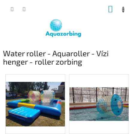
Ugrás
KOSÁR
a
fő
tartalomhoz
Water roller - Aquaroller - Vízi
henger - roller zorbing