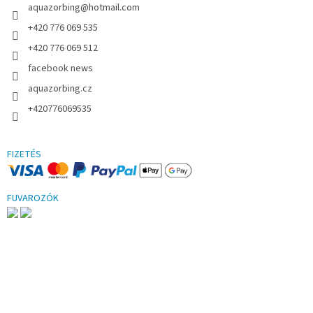
aquazorbing
@
hotmail.com
+420 776 069 535
+420 776 069 512
facebook news
aquazorbing.cz
+420776069535
FIZETÉS
FUVAROZÓK