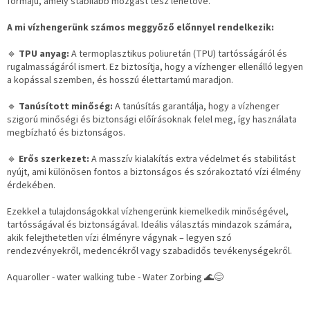
formájú, amely stabilabb mozgást tesz lehetővé.
A mi vízhengerünk számos meggyőző előnnyel rendelkezik:
🔹
TPU anyag:
A termoplasztikus poliuretán (TPU) tartósságáról és
rugalmasságáról ismert. Ez biztosítja, hogy a vízhenger ellenálló legyen
a kopással szemben, és hosszú élettartamú maradjon.
🔹
Tanúsított minőség:
A tanúsítás garantálja, hogy a vízhenger
szigorú minőségi és biztonsági előírásoknak felel meg, így használata
megbízható és biztonságos.
🔹
Erős szerkezet:
A masszív kialakítás extra védelmet és stabilitást
nyújt, ami különösen fontos a biztonságos és szórakoztató vízi élmény
érdekében.
Ezekkel a tulajdonságokkal vízhengerünk kiemelkedik minőségével,
tartósságával és biztonságával. Ideális választás mindazok számára,
akik felejthetetlen vízi élményre vágynak – legyen szó
rendezvényekről, medencékről vagy szabadidős tevékenységekről.
Aquaroller - water walking tube - Water Zorbing 🌊😊