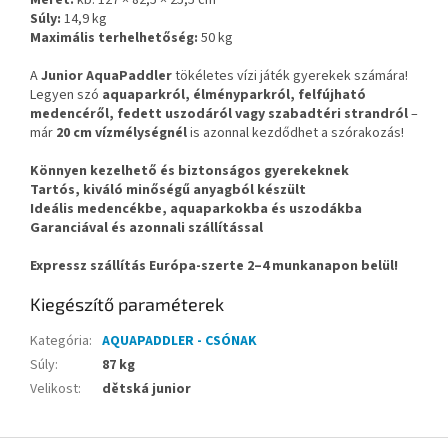
Méret:
kb. 127 × 82,5 × 25,5 cm
Súly:
14,9 kg
Maximális terhelhetőség:
50 kg
A
Junior AquaPaddler
tökéletes vízi játék gyerekek számára!
Legyen szó
aquaparkról, élményparkról, felfújható
medencéről, fedett uszodáról vagy szabadtéri strandról
–
már
20 cm vízmélységnél
is azonnal kezdődhet a szórakozás!
Könnyen kezelhető és biztonságos gyerekeknek
Tartós, kiváló minőségű anyagból készült
Ideális medencékbe, aquaparkokba és uszodákba
Garanciával és azonnali szállítással
Expressz szállítás Európa-szerte 2–4 munkanapon belül!
Kiegészítő paraméterek
Kategória
:
AQUAPADDLER - CSÓNAK
Súly
:
87 kg
Velikost
:
dětská junior
L