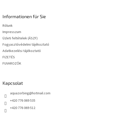
á
b
l
Informationen für Sie
é
Rólunk
c
Impresszum
Üzleti feltételek (ÁSZF)
Fogyasztóvédelmi tájékoztató
Adatkezelési tájékoztató
FIZETÉS
FUVAROZÓK
Kapcsolat
aquazorbing
@
hotmail.com
+420 776 069 535
+420 776 069 512