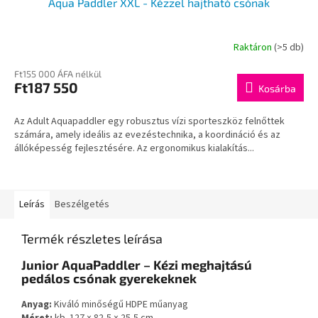
Aqua Paddler XXL - Kézzel hajtható csónak
Raktáron
(>5 db)
Ft155 000 ÁFA nélkül
Ft187 550
Kosárba
Az Adult Aquapaddler egy robusztus vízi sporteszköz felnőttek
számára, amely ideális az evezéstechnika, a koordináció és az
állóképesség fejlesztésére. Az ergonomikus kialakítás...
Leírás
Beszélgetés
Termék részletes leírása
Junior AquaPaddler – Kézi meghajtású
pedálos csónak gyerekeknek
Anyag:
Kiváló minőségű HDPE műanyag