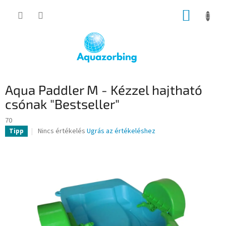
Ugrás
KOSÁR
a
fő
tartalomhoz
Aqua Paddler M - Kézzel hajtható
csónak "Bestseller"
70
A
Nincs értékelés
Ugrás az értékeléshez
Tipp
termék
átlagos
értékelése
5-
ből
0,0
csillag.