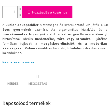
Hozzáadás a kosárhoz
A
Junior Aquapaddler
biztonságos és szórakoztató vízi játék
4–10
éves gyermekek
számára. Az ergonomikus kialakítás és a
csúszásmentes fogantyúk
stabil tartást és gondtalan vízi élményt
biztosítanak. Ideális
medencébe, tóra vagy strandra
– játékos
formában fejleszti a
mozgáskoordinációt és a motorikus
készségeket
.
Vidám színekben
kapható, tökéletes választás a nyári
kalandokhoz.
Részletes információ
KÉRDÉS
MEGOSZTÁS
Kapcsolódó termékek