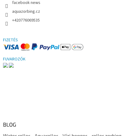
facebook news
aquazorbing.cz
+420776069535
FIZETÉS
FUVAROZÓK
BLOG
Water roller - Aquaroller - Vízi henger - roller zorbing