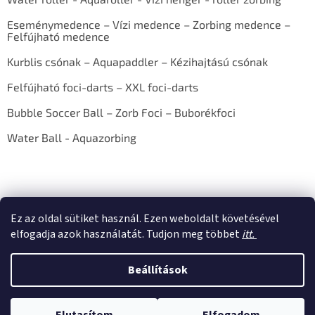
Eseménymedence – Vízi medence – Zorbing medence –
Felfújható medence
Kurblis csónak – Aquapaddler – Kézihajtású csónak
Felfújható foci-darts – XXL foci-darts
Bubble Soccer Ball – Zorb Foci – Buborékfoci
Water Ball - Aquazorbing
Ez az oldal sütiket használ. Ezen weboldalt követésével
elfogadja azok használatát. Tudjon meg többet
itt.
Shoptet készítette
Beállítások
Copyright 2026
E-shop AQUAZORBING.HU
. Minden jog fenntartva.