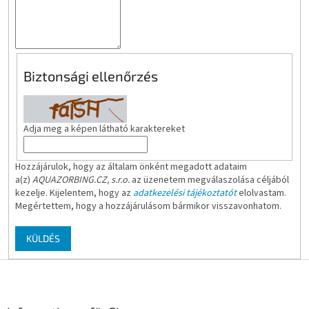
Biztonsági ellenőrzés
Adja meg a képen látható karaktereket
Hozzájárulok, hogy az általam önként megadott adataim
a(z)
AQUAZORBING.CZ, s.r.o.
az üzenetem megválaszolása céljából
kezelje. Kijelentem, hogy az
adatkezelési tájékoztatót
elolvastam.
Megértettem, hogy a hozzájárulásom bármikor visszavonhatom.
KÜLDÉS
L
á
b