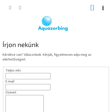
Ugrás
KOSÁR
a
fő
tartalomhoz
Írjon nekünk
Kérdése van? Válaszolunk. Kérjük, figyelmesen adja meg az
elérhetőségeit.
Teljes név
E-mail
Üzenet