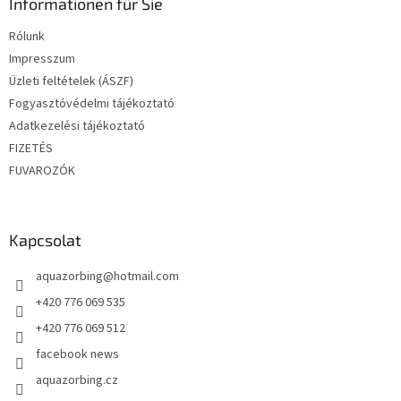
l
Informationen für Sie
é
Rólunk
c
Impresszum
Üzleti feltételek (ÁSZF)
Fogyasztóvédelmi tájékoztató
Adatkezelési tájékoztató
FIZETÉS
FUVAROZÓK
Kapcsolat
aquazorbing
@
hotmail.com
+420 776 069 535
+420 776 069 512
facebook news
aquazorbing.cz