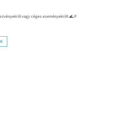
ndezvényekről vagy céges eseményekről! 🌊🎉
KK