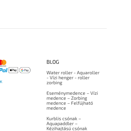
BLOG
Water roller - Aquaroller
- Vízi henger - roller
K
zorbing
Eseménymedence – Vízi
medence – Zorbing
medence – Felfújható
medence
Kurblis csónak –
Aquapaddler –
Kézihajtású csónak