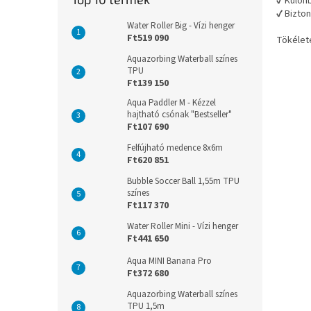
✔ Külön
✔ Bizton
Water Roller Big - Vízi henger
Ft519 090
Tökélet
Aquazorbing Waterball színes
TPU
Ft139 150
Aqua Paddler M - Kézzel
hajtható csónak "Bestseller"
Ft107 690
Felfújható medence 8x6m
Ft620 851
Bubble Soccer Ball 1,55m TPU
színes
Ft117 370
Water Roller Mini - Vízi henger
Ft441 650
Aqua MINI Banana Pro
Ft372 680
Aquazorbing Waterball színes
TPU 1,5m