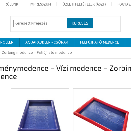
RÓLUNK
IMPRESSZUM
ÜZLETI FELTÉTELEK (ÁSZF)
FOGYAS
KERESÉS
 ROLLER
AQUAPADDLER - CSÓNAK
FELFÚJHATÓ MEDENCE
 Zorbing medence – Felfújható medence
ménymedence – Vízi medence – Zorbin
ence