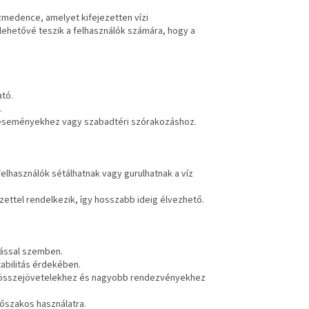
zmedence, amelyet kifejezetten vízi
 lehetővé teszik a felhasználók számára, hogy a
ató.
.
eseményekhez vagy szabadtéri szórakozáshoz.
lhasználók sétálhatnak vagy gurulhatnak a víz
ettel rendelkezik, így hosszabb ideig élvezhető.
pással szemben.
tabilitás érdekében.
di összejövetelekhez és nagyobb rendezvényekhez
dőszakos használatra.