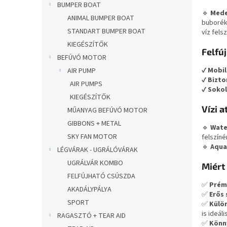
BUMPER BOAT
🔹
Mede
ANIMAL BUMPER BOAT
buboréko
STANDART BUMPER BOAT
víz fels
KIEGÉSZÍTŐK
Felfú
BEFÚVÓ MOTOR
✔
Mobil
AIR PUMP
✔
Bizto
AIR PUMPS
✔
Sokol
KIEGÉSZÍTŐK
Vízi 
MŰANYAG BEFÚVÓ MOTOR
GIBBONS + METAL
🔹
Wate
SKY FAN MOTOR
felszíné
🔹
Aqua
LÉGVÁRAK - UGRÁLÓVÁRAK
UGRÁLVÁR KOMBO
Miért
FELFÚJHATÓ CSÚSZDA
✅
Prém
AKADÁLYPÁLYA
✅
Erős 
SPORT
✅
Külö
is ideális
RAGASZTÓ + TEAR AID
✅
Könn