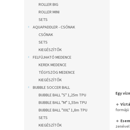
l
ROLLER BIG
ROLLER MINI
SETS
AQUAPADDLER - CSÓNAK
CSÓNAK
SETS
KIEGÉSZÍTŐK
FELFÚJHATÓ MEDENCE
KEREK MEDENCE
TÉGYSZÖG MEDENCE
KIEGÉSZÍTŐK
BUBBLE SOCCER BALL
Egy ví
BUBBLE BALL "S" 1,25m TPU
BUBBLE BALL "M" 1,55m TPU
🔹
Vízt
formájú 
BUBBLE BALL "XXL" 1,8m TPU
SETS
🔹
Esem
KIEGÉSZÍTŐK
zenével