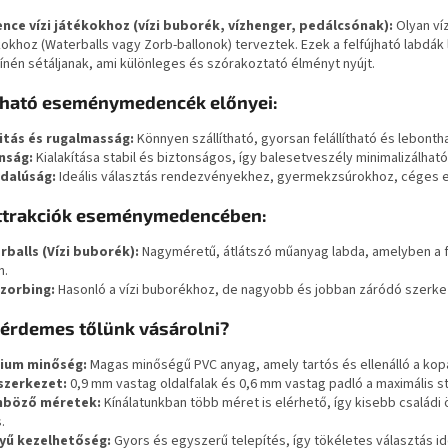
nce vízi játékokhoz (vízi buborék, vízhenger, pedálcsónak):
Olyan ví
khoz (Waterballs vagy Zorb-ballonok) terveztek. Ezek a felfújható labdák
zínén sétáljanak, ami különleges és szórakoztató élményt nyújt.
jható eseménymedencék előnyei:
itás és rugalmasság:
Könnyen szállítható, gyorsan felállítható és lebonth
nság:
Kialakítása stabil és biztonságos, így balesetveszély minimalizálható
dalúság:
Ideális választás rendezvényekhez, gyermekzsúrokhoz, céges 
attrakciók eseménymedencében:
rballs (Vízi buborék):
Nagyméretű, átlátszó műanyag labda, amelyben a fe
n.
zorbing:
Hasonló a vízi buborékhoz, de nagyobb és jobban záródó szerkez
 érdemes tőlünk vásárolni?
ium minőség:
Magas minőségű PVC anyag, amely tartós és ellenálló a ko
szerkezet:
0,9 mm vastag oldalfalak és 0,6 mm vastag padló a maximális s
nböző méretek:
Kínálatunkban több méret is elérhető, így kisebb csalá
.
yű kezelhetőség:
Gyors és egyszerű telepítés, így tökéletes választás i