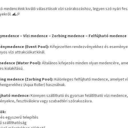
tó medencéink kiváló választások vízi szórakozáshoz, legyen szó nyári fesz
ekről. 🌊🎉
ymedence – Vízi medence – Zorbing medence – Felfújható medence
énymedence (Event Pool):
Kifejezetten rendezvényekhez és események
nyos vízi attrakciókat kínál.
 medence (Water Pool):
Általános kifejezés minden olyan medencére, amel
es kialakítású.
ing medence (Zorbing Pool):
Különleges felfújható medence, amelyet víz
hengerekhez (Aqua Roller) használnak.
újható medence:
Könnyen szállítható és gyorsan felállítható vízi medence,
ényekre, fesztiválokra vagy szabadtéri szórakozásra.
ök:
 és egyszerű telepítés
 szállíthatóság