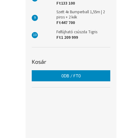
Ft133 100
Szett 4x Bumperball 1,55m | 2
piros + 2 kék
Ft447 700
Felfújható csúszda Tigris
Ft1 209 999
Kosár
0
DB /
FT0