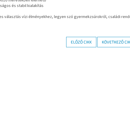
böző méretekben elérhető
ságos és stabil kialakítás
es választás vízi élményekhez, legyen szó gyermekzsúrokról, családi re
ELŐZŐ CIKK
KÖVETKEZŐ CI