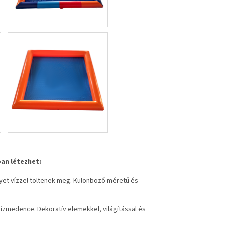
an létezhet:
yet vízzel töltenek meg. Különböző méretű és
zmedence. Dekoratív elemekkel, világítással és