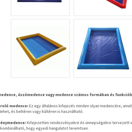
zmedence, úszómedence vagy medence számos formában és funkciób
ároló medence:
Ez egy általános kifejezés minden olyan medencére, amel
lehet, és beltéren vagy kültéren is használható.
énymedence:
Kifejezetten rendezvényekre és ünnepségekre tervezett ví
 kombinálható, hogy egyedi hangulatot teremtsen.