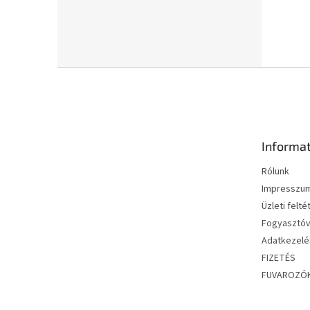
L
á
b
l
é
Informat
c
Rólunk
Impresszu
Üzleti felté
Fogyasztóv
Adatkezelés
FIZETÉS
FUVAROZÓ