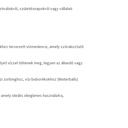
tiválokról, születésnapokról vagy vállalati
hez tervezett vízmedence, amely szórakoztató
yet vízzel töltenek meg, legyen az állandó vagy
i zorbinghoz, vízi buborékokhoz (Waterballs)
 amely ideális ideiglenes használatra,