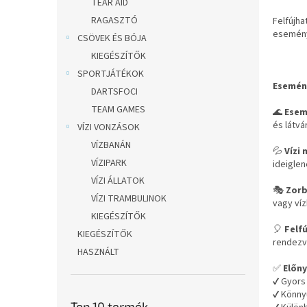
TEAR AID
RAGASZTÓ
Felfújha
esemény
CSÖVEK ÉS BÓJA
KIEGÉSZÍTŐK
SPORTJÁTÉKOK
Esemén
DARTSFOCI
TEAM GAMES
🌊
Esem
és látvá
VÍZI VONZÁSOK
VÍZBANÁN
💦
Vízi
VÍZIPARK
ideiglen
VÍZI ÁLLATOK
🎭
Zorb
VÍZI TRAMBULINOK
vagy víz
KIEGÉSZÍTŐK
🎈
Felf
KIEGÉSZÍTŐK
rendezv
HASZNÁLT
✅
Előny
✔ Gyors
✔ Könnyű
Top 10 termék