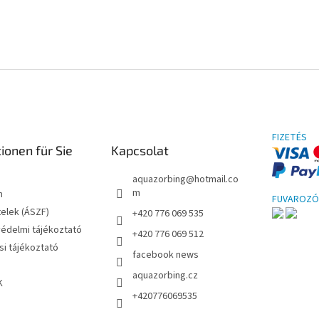
FIZETÉS
ionen für Sie
Kapcsolat
aquazorbing
@
hotmail.co
m
m
FUVAROZÓ
telek (ÁSZF)
+420 776 069 535
édelmi tájékoztató
+420 776 069 512
i tájékoztató
facebook news
aquazorbing.cz
K
+420776069535