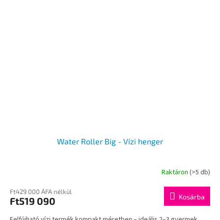
Water Roller Big - Vízi henger
Raktáron
(>5 db)
Ft429 000 ÁFA nélkül
Kosárba
Ft519 090
Felfújható vízi termék kompakt méretben – ideális 2–3 gyermek