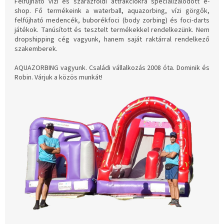
Felfújható vízi és szárazföldi attrakciókra specializálódott e-
shop. Fő termékeink a waterball, aquazorbing, vízi görgők,
felfújható medencék, buborékfoci (body zorbing) és foci-darts
játékok. Tanúsított és tesztelt termékekkel rendelkezünk. Nem
dropshipping cég vagyunk, hanem saját raktárral rendelkező
szakemberek.
AQUAZORBING vagyunk. Családi vállalkozás 2008 óta. Dominik és
Robin. Várjuk a közös munkát!