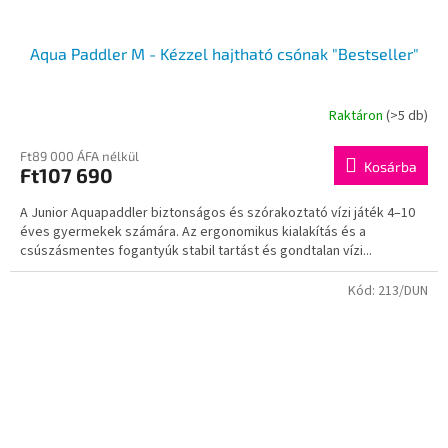
Aqua Paddler M - Kézzel hajtható csónak "Bestseller"
Raktáron
(>5 db)
Ft89 000 ÁFA nélkül
Kosárba
Ft107 690
A Junior Aquapaddler biztonságos és szórakoztató vízi játék 4–10
éves gyermekek számára. Az ergonomikus kialakítás és a
csúszásmentes fogantyúk stabil tartást és gondtalan vízi...
Kód:
213/DUN