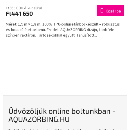
Ft365 000 ÁFA nélkül
Kosárba
Ft441 650
Méret: 1,9 m × 1,8 m, 100% TPU-poliuretánból készült – robusztus
és hosszú élettartamú. Eredeti AQUAZORBING dizájn, többféle
színben raktáron. Tartozékokkal együtt! Tanúsított...
Üdvözöljük online boltunkban -
AQUAZORBING.HU