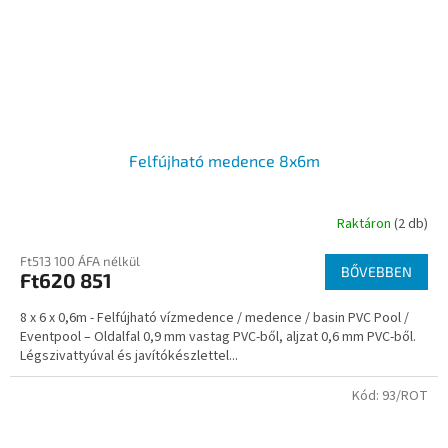
Felfújható medence 8x6m
Raktáron
(2 db)
Ft513 100 ÁFA nélkül
BŐVEBBEN
Ft620 851
8 x 6 x 0,6m - Felfújható vízmedence / medence / basin PVC Pool /
Eventpool – Oldalfal 0,9 mm vastag PVC-ből, aljzat 0,6 mm PVC-ből.
Légszivattyúval és javítókészlettel...
Kód:
93/ROT