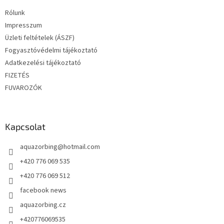
é
Rólunk
c
Impresszum
Üzleti feltételek (ÁSZF)
Fogyasztóvédelmi tájékoztató
Adatkezelési tájékoztató
FIZETÉS
FUVAROZÓK
Kapcsolat
aquazorbing
@
hotmail.com
+420 776 069 535
+420 776 069 512
facebook news
aquazorbing.cz
+420776069535