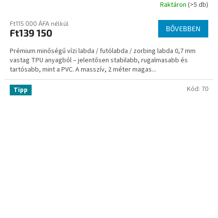
Raktáron
(>5 db)
Ft115 000 ÁFA nélkül
BŐVEBBEN
Ft139 150
Prémium minőségű vízi labda / futólabda / zorbing labda 0,7 mm
vastag TPU anyagból – jelentősen stabilabb, rugalmasabb és
tartósabb, mint a PVC. A masszív, 2 méter magas...
Kód:
70
Tipp