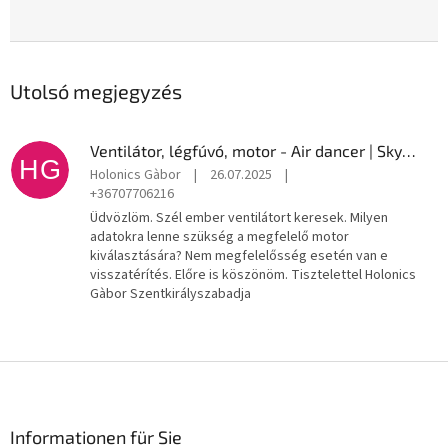
Utolsó megjegyzés
Ventilátor, légfúvó, motor - Air dancer | Sky Dancer
HG
Holonics Gàbor
|
26.07.2025
|
+36707706216
Üdvözlöm. Szél ember ventilátort keresek. Milyen
adatokra lenne szükség a megfelelő motor
kiválasztására? Nem megfelelősség esetén van e
visszatérítés. Előre is köszönöm. Tisztelettel Holonics
Gàbor Szentkirályszabadja
L
á
b
l
Informationen für Sie