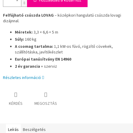
Felfújható csúszda LOVAG
– középkori hangulatú csúszda lovagi
dizájnnal.
Méretek:
3,3 × 6,6 × 5 m
Súly:
160 kg
A csomag tartalma:
1,1 kW-os fúvó, rögzítő cövekek,
szállítótáska, javítókészlet
Európai tanúsítvány EN 14960
2 év garancia
+ szerviz
Részletes információ
KÉRDÉS
MEGOSZTÁS
Leírás
Beszélgetés