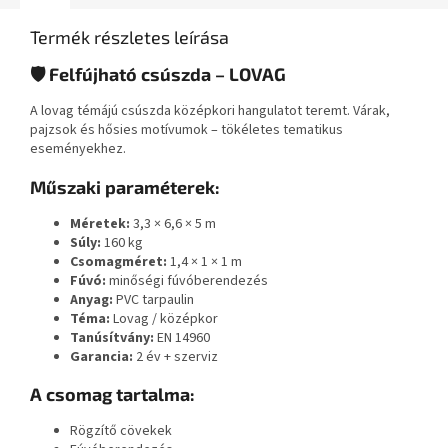
Termék részletes leírása
🛡️ Felfújható csúszda – LOVAG
A lovag témájú csúszda középkori hangulatot teremt. Várak,
pajzsok és hősies motívumok – tökéletes tematikus
eseményekhez.
Műszaki paraméterek:
Méretek:
3,3 × 6,6 × 5 m
Súly:
160 kg
Csomagméret:
1,4 × 1 × 1 m
Fúvó:
minőségi fúvóberendezés
Anyag:
PVC tarpaulin
Téma:
Lovag / középkor
Tanúsítvány:
EN 14960
Garancia:
2 év + szerviz
A csomag tartalma:
Rögzítő cövekek