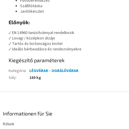
Fúvóberendezés
Szállítótáska
Javítókészlet
Előnyök:
✓ EN 14960 tanúsítvánnyal rendelkezik
✓ Lovagi / középkori dizájn
✓ Tartós és biztonságos kivitel
✓ Ideális bérbeadásra és rendezvényekre
Kiegészítő paraméterek
Kategória
:
LÉGVÁRAK - UGRÁLÓVÁRAK
Súly
:
160 kg
L
á
b
l
Informationen für Sie
é
Rólunk
c