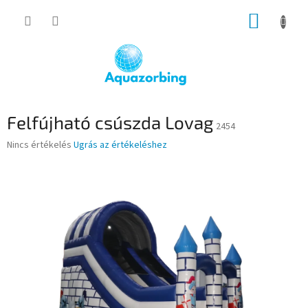
Ugrás
KOSÁR
a
fő
tartalomhoz
Felfújható csúszda Lovag
2454
A
Nincs értékelés
Ugrás az értékeléshez
termék
átlagos
értékelése
5-
ből
0,0
csillag.