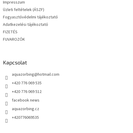
Impresszum
Üzleti feltételek (ÁSZF)
Fogyasztóvédelmi tájékoztató
Adatkezelési tájékoztató
FIZETÉS
FUVAROZÓK
Kapcsolat
aquazorbing
@
hotmail.com
+420 776 069 535
+420 776 069 512
facebook news
aquazorbing.cz
+420776069535