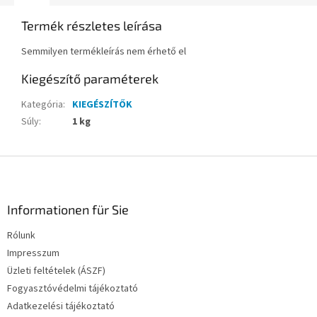
Termék részletes leírása
Semmilyen termékleírás nem érhető el
Kiegészítő paraméterek
Kategória
:
KIEGÉSZÍTŐK
Súly
:
1 kg
L
á
b
l
Informationen für Sie
é
Rólunk
c
Impresszum
Üzleti feltételek (ÁSZF)
Fogyasztóvédelmi tájékoztató
Adatkezelési tájékoztató