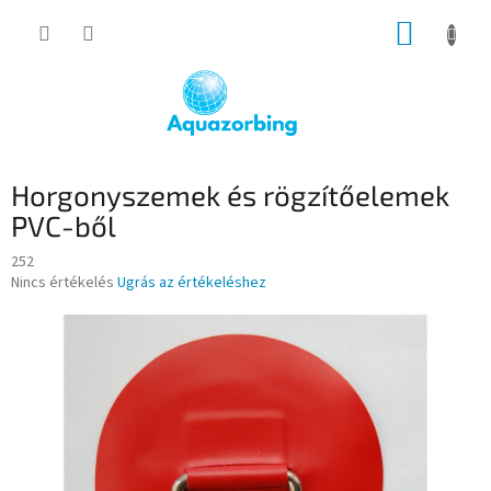
Ugrás
KOSÁR
a
fő
tartalomhoz
Horgonyszemek és rögzítőelemek
PVC-ből
252
A
Nincs értékelés
Ugrás az értékeléshez
termék
átlagos
értékelése
5-
ből
0,0
csillag.