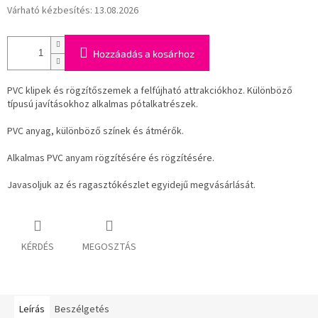
Várható kézbesítés:
13.08.2026
Hozzáadás a kosárhoz
PVC klipek és rögzítőszemek a felfújható attrakciókhoz. Különböző
típusú javításokhoz alkalmas pótalkatrészek.
PVC anyag, különböző színek és átmérők.
Alkalmas PVC anyam rögzítésére és rögzítésére.
Javasoljuk az és ragasztókészlet egyidejű megvásárlását.
KÉRDÉS
MEGOSZTÁS
Leírás
Beszélgetés