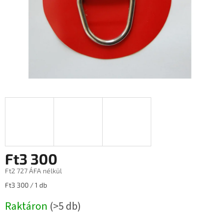
Ft3 300
Ft2 727 ÁFA nélkül
Egységár:
Ft3 300 / 1 db
Raktáron
(>5 db)