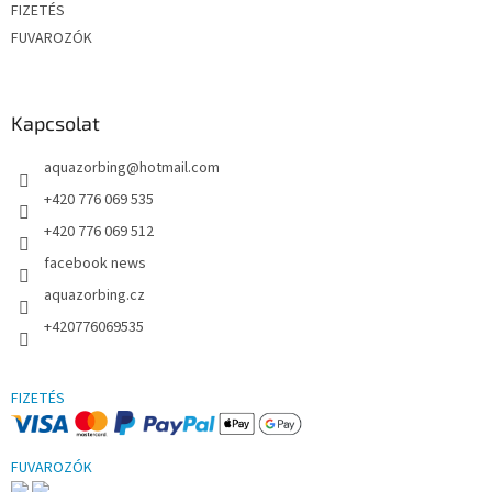
FIZETÉS
FUVAROZÓK
Kapcsolat
aquazorbing
@
hotmail.com
+420 776 069 535
+420 776 069 512
facebook news
aquazorbing.cz
+420776069535
FIZETÉS
FUVAROZÓK