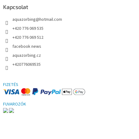
Kapcsolat
aquazorbing
@
hotmail.com
+420 776 069 535
+420 776 069 512
facebook news
aquazorbing.cz
+420776069535
FIZETÉS
FUVAROZÓK