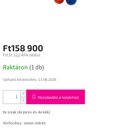
Ft158 900
Ft131 322 ÁFA nélkül
Egységár:
Raktáron
(1 db)
Várható kézbesítés:
13.08.2026
Hozzáadás a kosárhoz
8x sisak (4x piros és 4x kék)
Vízifocihoz. Junior méret.