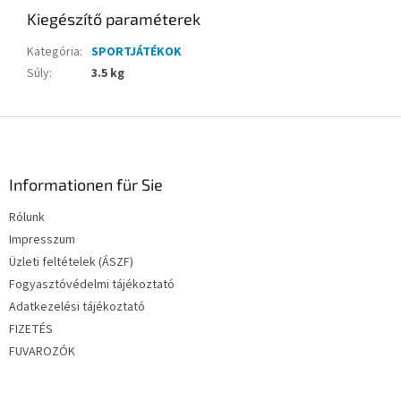
Kiegészítő paraméterek
Kategória
:
SPORTJÁTÉKOK
Súly
:
3.5 kg
L
á
b
l
Informationen für Sie
é
Rólunk
c
Impresszum
Üzleti feltételek (ÁSZF)
Fogyasztóvédelmi tájékoztató
Adatkezelési tájékoztató
FIZETÉS
FUVAROZÓK