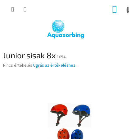
Ugrás
KOSÁR
a
fő
tartalomhoz
Junior sisak 8x
1054
A
Nincs értékelés
Ugrás az értékeléshez
termék
átlagos
értékelése
5-
ből
0,0
csillag.