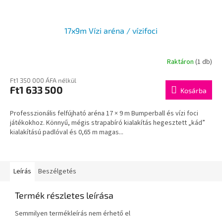
17x9m Vízi aréna / vízifoci
Raktáron
(1 db)
Ft1 350 000 ÁFA nélkül
Ft1 633 500
Kosárba
Professzionális felfújható aréna 17 × 9 m Bumperball és vízi foci
játékokhoz. Könnyű, mégis strapabíró kialakítás hegesztett „kád”
kialakítású padlóval és 0,65 m magas...
Leírás
Beszélgetés
Termék részletes leírása
Semmilyen termékleírás nem érhető el