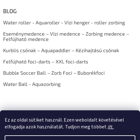
BLOG
Water roller - Aquaroller - Vízi henger - roller zorbing
Eseménymedence – Vízi medence – Zorbing medence –
Felfújható medence
Kurblis csónak – Aquapaddler – Kézihajtású csónak
Felfújható foci-darts – XXL foci-darts
Bubble Soccer Ball – Zorb Foci – Buborékfoci
Water Ball - Aquazorbing
Ez az oldal sütiket használ. Ezen weboldalt követésével
elfogadja azok használatát. Tudjon meg többet
itt.
Shoptet készítette