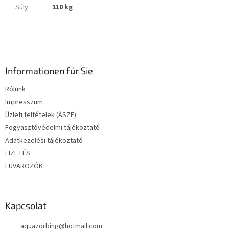
Súly
:
110 kg
L
á
b
l
Informationen für Sie
é
Rólunk
c
Impresszum
Üzleti feltételek (ÁSZF)
Fogyasztóvédelmi tájékoztató
Adatkezelési tájékoztató
FIZETÉS
FUVAROZÓK
Kapcsolat
aquazorbing
@
hotmail.com