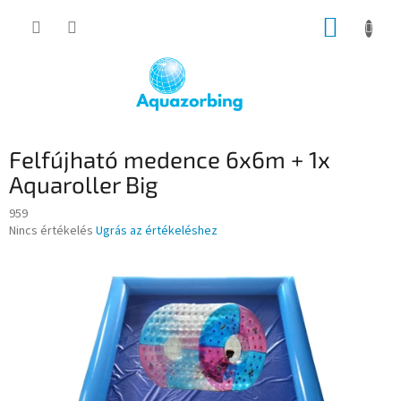
Ugrás
KOSÁR
a
fő
tartalomhoz
Felfújható medence 6x6m + 1x
Aquaroller Big
959
A
Nincs értékelés
Ugrás az értékeléshez
termék
átlagos
értékelése
5-
ből
0,0
csillag.