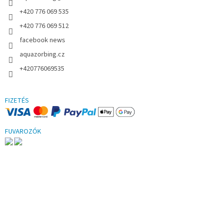
+420 776 069 535
+420 776 069 512
facebook news
aquazorbing.cz
+420776069535
FIZETÉS
FUVAROZÓK