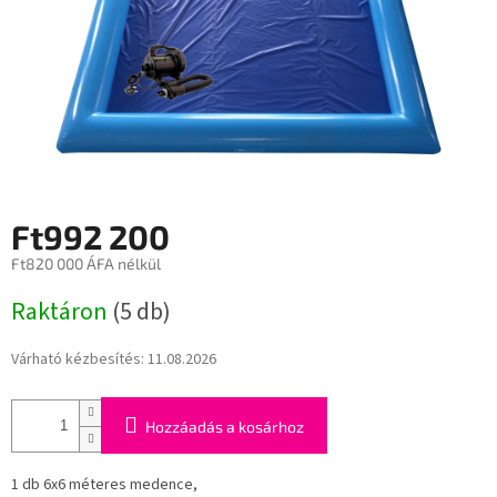
Ft992 200
Ft820 000 ÁFA nélkül
Egységár:
Raktáron
(5 db)
Várható kézbesítés:
11.08.2026
Hozzáadás a kosárhoz
1 db 6x6 méteres medence,