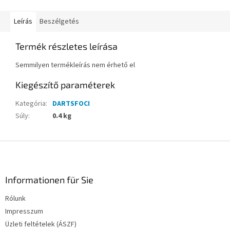
Leírás
Beszélgetés
Termék részletes leírása
Semmilyen termékleírás nem érhető el
Kiegészítő paraméterek
Kategória
:
DARTSFOCI
Súly
:
0.4 kg
L
á
b
l
Informationen für Sie
é
Rólunk
c
Impresszum
Üzleti feltételek (ÁSZF)