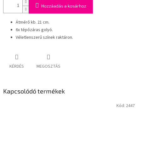
Hozzáadás a kosárhoz
Átmérő kb. 21 cm.
6x tépőzáras golyó.
Véletlenszerű színek raktáron.
KÉRDÉS
MEGOSZTÁS
Kapcsolódó termékek
Kód:
2447