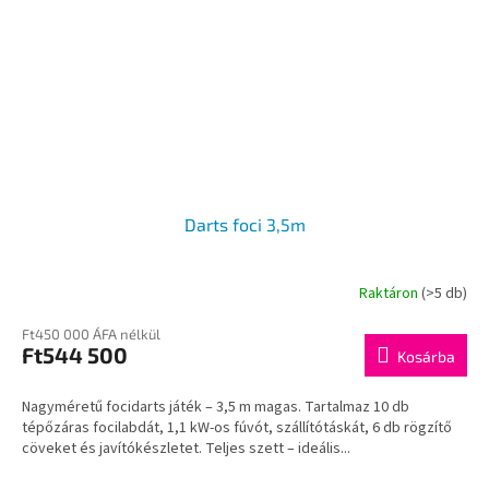
Darts foci 3,5m
Raktáron
(>5 db)
Ft450 000 ÁFA nélkül
Ft544 500
Kosárba
Nagyméretű focidarts játék – 3,5 m magas. Tartalmaz 10 db
tépőzáras focilabdát, 1,1 kW-os fúvót, szállítótáskát, 6 db rögzítő
cöveket és javítókészletet. Teljes szett – ideális...