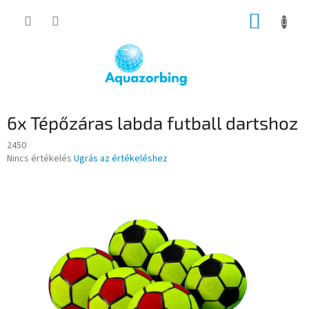
Ugrás
KOSÁR
a
fő
tartalomhoz
6x Tépőzáras labda futball dartshoz
2450
A
Nincs értékelés
Ugrás az értékeléshez
termék
átlagos
értékelése
5-
ből
0,0
csillag.