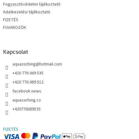
Fogyasztóvédelmi tájékoztató
Adatkezelési tájékoztató
FIZETÉS
FUVAROZÓK
Kapcsolat
aquazorbing
@
hotmail.com
+420 776 069 535
+420 776 069 512
facebook news
aquazorbing.cz
+420776069535
FIZETÉS