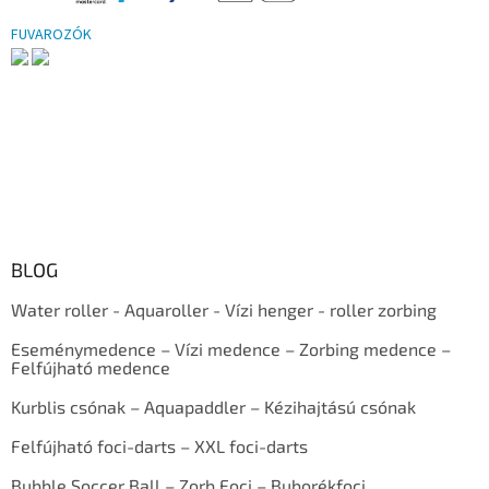
FUVAROZÓK
BLOG
Water roller - Aquaroller - Vízi henger - roller zorbing
Eseménymedence – Vízi medence – Zorbing medence –
Felfújható medence
Kurblis csónak – Aquapaddler – Kézihajtású csónak
Felfújható foci-darts – XXL foci-darts
Bubble Soccer Ball – Zorb Foci – Buborékfoci